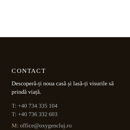
CONTACT
Descoperă-ți noua casă și lasă-ți visurile să
prindă viață.
T
:
+40 734 335 104
T
:
+40 736 332 603
M
:
office@oxygencluj.ro