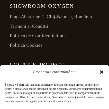
SHOWROOM OXYGEN
Piața Abator nr. 1, Cluj-Napoca, România
Termeni si Condiții
Politica de Confidențialitate
Politica Cookies
LOCAȚIE PROIECT
Gestionează consimțământul
Piața Abator nr. 1
Cluj-Napoca, România (RO-400056)
Pentru a vă oferi cele mai bune experiențe, folosim tehnologii precum cookie-urile
pentru a stoca și/sau accesa informații despre dispozitiv. Acordarea consimțământului
ANPC-SAL
pentru aceste tehnologii ne va permite să procesăm date precum comportamentul de
navigare sau ID-urile unice pe acest site. Neacordarea consimțământului sau retragerea
ANPC
acestuia poate afecta negativ anumite funcții și caracteristici.